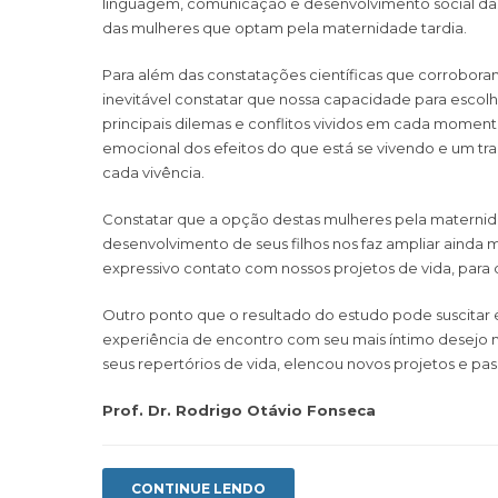
linguagem, comunicação e desenvolvimento social da
das mulheres que optam pela maternidade tardia.
Para além das constatações científicas que corrobora
inevitável constatar que nossa capacidade para escol
principais dilemas e conflitos vividos em cada moment
emocional dos efeitos do que está se vivendo e um tra
cada vivência.
Constatar que a opção destas mulheres pela materni
desenvolvimento de seus filhos nos faz ampliar ainda 
expressivo contato com nossos projetos de vida, para 
Outro ponto que o resultado do estudo pode suscitar
experiência de encontro com seu mais íntimo desejo 
seus repertórios de vida, elencou novos projetos e pass
Prof. Dr. Rodrigo Otávio Fonseca
CONTINUE LENDO