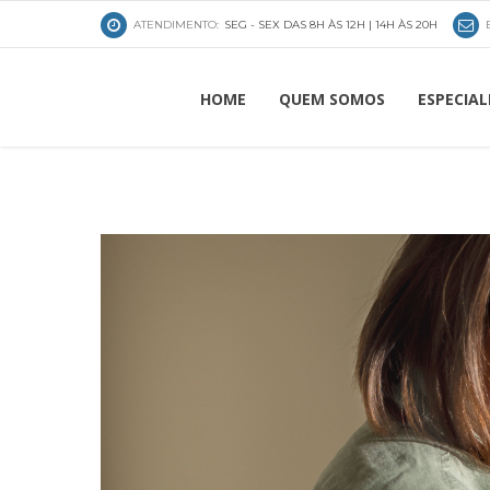
ATENDIMENTO:
SEG - SEX DAS 8H ÀS 12H | 14H ÀS 20H
HOME
QUEM SOMOS
ESPECIAL