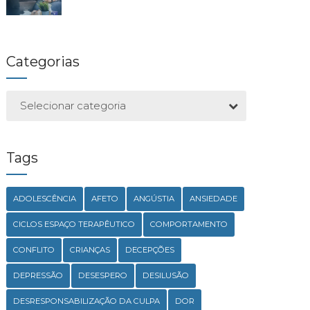
Categorias
Selecionar categoria
Tags
ADOLESCÊNCIA
AFETO
ANGÚSTIA
ANSIEDADE
CICLOS ESPAÇO TERAPÊUTICO
COMPORTAMENTO
CONFLITO
CRIANÇAS
DECEPÇÕES
DEPRESSÃO
DESESPERO
DESILUSÃO
DESRESPONSABILIZAÇÃO DA CULPA
DOR