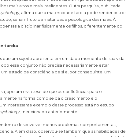
hos mais altos e mais inteligentes. Outra pesquisa, publicada
sychology
, afirma que a maternidade tardia pode render outros
estudo, seriam fruto da maturidade psicológica das mães. À
nsas a disciplinar fisicamente os filhos, diferentemente do
e tardia
es que um sujeito apresenta em um dado momento de sua vida:
tc. Todo esse conjunto não precisa necessariamente estar
 um estado de consciência de si e, por conseguinte, um
esa, apoiam essa tese de que as confluências para o
palmente na forma como se dá o crescimento e o
Um interessante exemplo desse processo está no estudo
sychology
, mencionado anteriormente.
s tendem a desenvolver menos problemas comportamentais,
scência. Além disso, observou-se também que as habilidades de