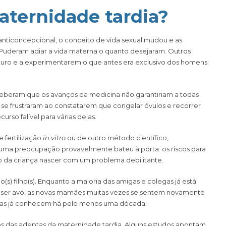
ternidade tardia?
nticoncepcional, o conceito de vida sexual mudou e as
 Puderam adiar a vida materna o quanto desejaram. Outros
turo e a experimentarem o que antes era exclusivo dos homens:
eberam que os avanços da medicina não garantiriam a todas
 se frustraram ao constatarem que congelar óvulos e recorrer
so falível para várias delas.
 fertilização
in vitro
ou de outro método científico,
 uma preocupação provavelmente bateu à porta: os riscos para
o da criança nascer com um problema debilitante.
 filho(s). Enquanto a maioria das amigas e colegas já está
de ser avó, as novas mamães muitas vezes se sentem novamente
tras já conhecem há pelo menos uma década.
os das adeptas da maternidade tardia. Alguns estudos apontam