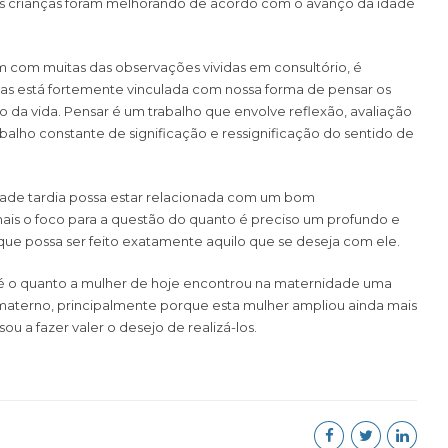
s crianças foram melhorando de acordo com o avanço da idade
m com muitas das observações vividas em consultório, é
has está fortemente vinculada com nossa forma de pensar os
o da vida. Pensar é um trabalho que envolve reflexão, avaliação
balho constante de significação e ressignificação do sentido de
dade tardia possa estar relacionada com um bom
mais o foco para a questão do quanto é preciso um profundo e
que possa ser feito exatamente aquilo que se deseja com ele.
 é o quanto a mulher de hoje encontrou na maternidade uma
materno, principalmente porque esta mulher ampliou ainda mais
ou a fazer valer o desejo de realizá-los.