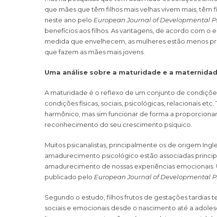
que mães que têm filhos mais velhas vivem mais, têm fil
neste ano pelo
European Journal of Developmental P
benefícios aos filhos. As vantagens, de acordo com o 
medida que envelhecem, as mulheres estão menos prope
que fazem as mães mais jovens.
Uma análise sobre a maturidade e a maternidad
A maturidade é o reflexo de um conjunto de condiçõ
condições físicas, sociais, psicológicas, relacionais e
harmônico, mas sim funcionar de forma a proporcionar
reconhecimento do seu crescimento psíquico.
Muitos psicanalistas, principalmente os de origem Ingl
amadurecimento psicológico estão associadas princi
amadurecimento de nossas experiências emocionais. 
publicado pelo
European Journal of Developmental P
Segundo o estudo, filhos frutos de gestações tardia
sociais e emocionais desde o nascimento até a adole