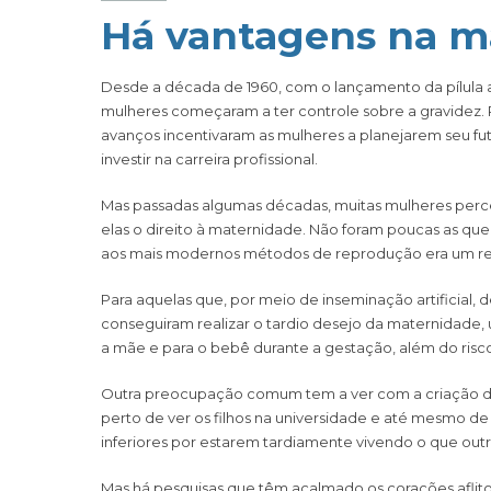
Há vantagens na ma
Desde a década de 1960, com o lançamento da pílula a
mulheres começaram a ter controle sobre a gravidez.
avanços incentivaram as mulheres a planejarem seu fu
investir na carreira profissional.
Mas passadas algumas décadas, muitas mulheres perc
elas o direito à maternidade. Não foram poucas as que
aos mais modernos métodos de reprodução era um recur
Para aquelas que, por meio de inseminação artificial, de
conseguiram realizar o tardio desejo da maternidade,
a mãe e para o bebê durante a gestação, além do risc
Outra preocupação comum tem a ver com a criação do(s)
perto de ver os filhos na universidade e até mesmo 
inferiores por estarem tardiamente vivendo o que ou
Mas há pesquisas que têm acalmado os corações aflit