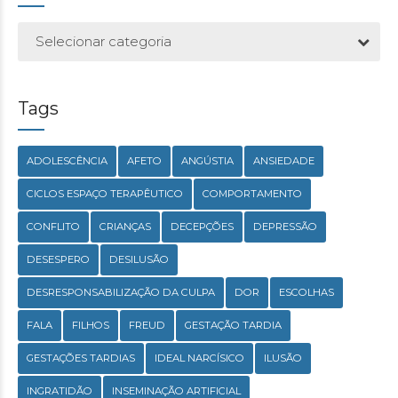
Selecionar categoria
Tags
ADOLESCÊNCIA
AFETO
ANGÚSTIA
ANSIEDADE
CICLOS ESPAÇO TERAPÊUTICO
COMPORTAMENTO
CONFLITO
CRIANÇAS
DECEPÇÕES
DEPRESSÃO
DESESPERO
DESILUSÃO
DESRESPONSABILIZAÇÃO DA CULPA
DOR
ESCOLHAS
FALA
FILHOS
FREUD
GESTAÇÃO TARDIA
GESTAÇÕES TARDIAS
IDEAL NARCÍSICO
ILUSÃO
INGRATIDÃO
INSEMINAÇÃO ARTIFICIAL