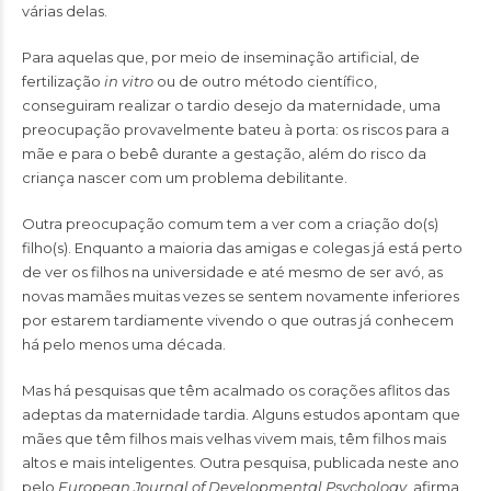
várias delas.
Para aquelas que, por meio de inseminação artificial, de
fertilização
in vitro
ou de outro método científico,
conseguiram realizar o tardio desejo da maternidade, uma
preocupação provavelmente bateu à porta: os riscos para a
mãe e para o bebê durante a gestação, além do risco da
criança nascer com um problema debilitante.
Outra preocupação comum tem a ver com a criação do(s)
filho(s). Enquanto a maioria das amigas e colegas já está perto
de ver os filhos na universidade e até mesmo de ser avó, as
novas mamães muitas vezes se sentem novamente inferiores
por estarem tardiamente vivendo o que outras já conhecem
há pelo menos uma década.
Mas há pesquisas que têm acalmado os corações aflitos das
adeptas da maternidade tardia. Alguns estudos apontam que
mães que têm filhos mais velhas vivem mais, têm filhos mais
altos e mais inteligentes. Outra pesquisa, publicada neste ano
pelo
European Journal of Developmental Psychology
, afirma